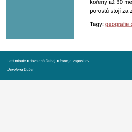
kořeny až 80 met
porostů stojí za
Tagy:
geografie 
Last minute
dovolená Dubaj
francija
zaposlitev
Dovolená Dubaj