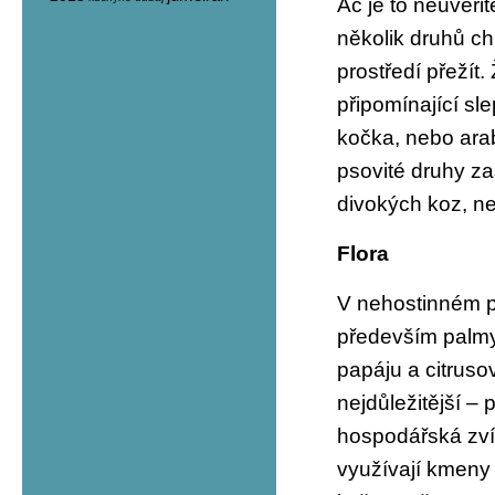
Ač je to neuvěřit
několik druhů c
prostředí přežít.
připomínající sl
kočka, nebo ara
psovité druhy za
divokých koz, n
Flora
V nehostinném pr
především palmy
papáju a citruso
nejdůležitější – p
hospodářská zví
využívají kmeny 