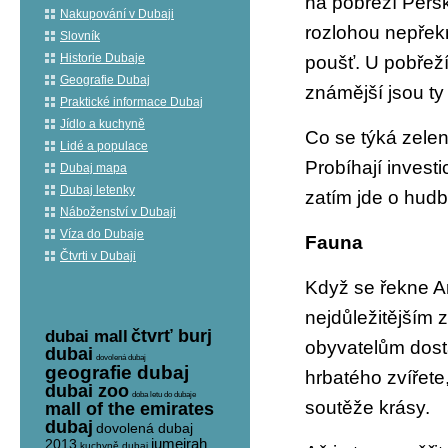
na pobřeží Pers
Nakupování v Dubaji
rozlohou nepřekr
Slovník
Historie Dubaje
poušť. U pobřež
Geografie Dubaj
známější jsou ty
Praktické informace Dubaj
Jídlo a kuchyně
Co se týká zelen
Lidé a populace
Probíhají invest
Dubaj mapa
Dubaj letenky
zatím jde o hud
Náboženství v Dubaji
Víza do Dubaje
Fauna
Čtvrti v Dubaji
Když se řekne Ar
nejdůležitějším 
čtvrť burj
dubai mall
obyvatelům dost
dubai
dovolená dubaj
geografie dubaj
hrbatého zvířete,
dubai zoo
doba letu do dubaje
soutěže krásy.
mall of the emirates
dubaj
dovolená dubaj
jumeirah
2013
kuchyně dubaj