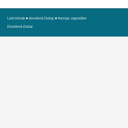
Last minute
dovolená Dubaj
francija
zaposlitev
Dovolená Dubaj