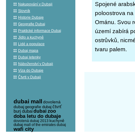
Spojené arabské
Nakupování v Dubaji
Slovník
poloostrova na
Historie Dubaje
Ománu. Svou ro
Geografie Dubaj
území zabírá p
Praktické informace Dubaj
Jídlo a kuchyně
ostrůvků, nicm
Lidé a populace
tvaru palem.
Dubaj mapa
Dubaj letenky
Náboženství v Dubaji
Víza do Dubaje
Čtvrti v Dubaji
dubai mall
dovolená
čtvrť
dubaj
geografie dubaj
burj dubai
dubai zoo
doba letu do dubaje
kuchyně
dovolená dubaj 2013
dubaj
mall of the emirates dubaj
wafi city