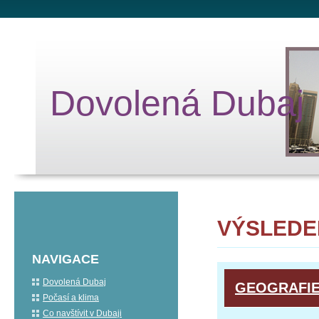
Dovolená Dubaj
VÝSLEDE
NAVIGACE
Dovolená Dubaj
GEOGRAFIE
Počasí a klima
Co navštívit v Dubaji