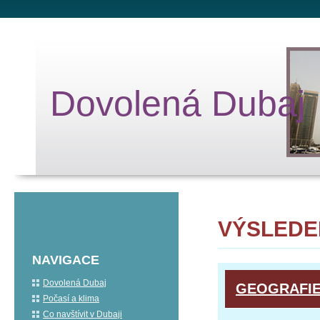
Dovolená Dubaj
VÝSLEDE
NAVIGACE
Dovolená Dubaj
GEOGRAFIE
Počasí a klima
Co navštívit v Dubaji