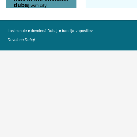
dubaj
wafi city
Last minute
dovolená Dubaj
francija
zaposlitev
Dovolená Dubaj