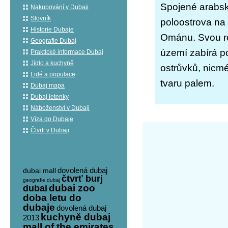
Spojené arabské
Nakupování v Dubaji
Slovník
poloostrova na
Historie Dubaje
Ománu. Svou ro
Geografie Dubaj
území zabírá p
Praktické informace Dubaj
Jídlo a kuchyně
ostrůvků, nicm
Lidé a populace
tvaru palem.
Dubaj mapa
Dubaj letenky
Náboženství v Dubaji
Víza do Dubaje
Čtvrti v Dubaji
dovolená dubaj
dubai mall
čtvrť burj
geografie dubaj
dubai zoo
dubai
doba letu do
dubaje
dovolená dubaj
kuchyně dubaj
2013
mall of the emirates