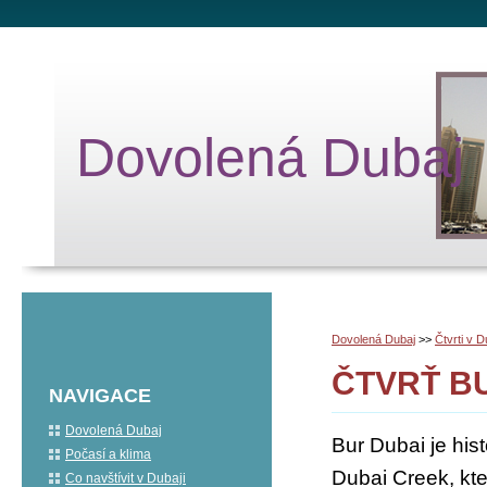
Dovolená Dubaj
Dovolená Dubaj
>>
Čtvrti v D
ČTVRŤ B
NAVIGACE
Dovolená Dubaj
Bur Dubai je his
Počasí a klima
Dubai Creek, kte
Co navštívit v Dubaji