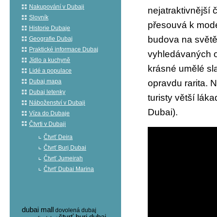
Nakupování v Dubaji
nejatraktivnější 
Slovník
přesouvá k modeč
Historie Dubaje
budova na světě.
Geografie Dubaj
Praktické informace Dubaj
vyhledávaných 
Jídlo a kuchyně
krásné umělé sla
Lidé a populace
Dubaj mapa
opravdu rarita. N
Dubaj letenky
turisty větší lák
Náboženství v Dubaji
Dubai).
Víza do Dubaje
Čtvrti v Dubaji
Čtvrť Deira
Čtvrť Burj Dubai
Čtvrť Jumeirah
Čtvrť Dubai Marina
dubai mall
dovolená dubaj
čtvrť burj dubai