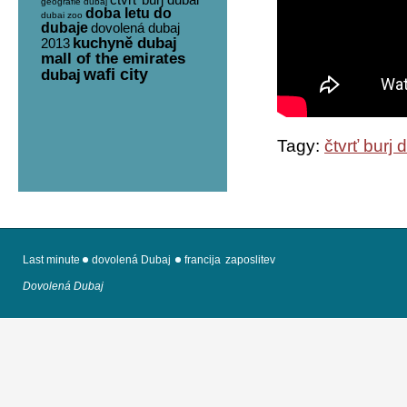
geografie dubaj
doba letu do
dubai zoo
dubaje
dovolená dubaj
kuchyně dubaj
2013
mall of the emirates
wafi city
dubaj
Tagy:
čtvrť burj 
Last minute
dovolená Dubaj
francija
zaposlitev
Dovolená Dubaj