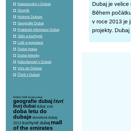
Dubaj je velice
Nakupování v Dubaji
Slovník
Během počátku f
Historie Dubaje
v roce 2013 je j
Geografie Dubaj
projekty. Dubaj
Praktické informace Dubaj
Jídlo a kuchyně
Lidé a populace
Dubaj mapa
Dubaj letenky
Náboženství v Dubaji
Víza do Dubaje
Čtvrti v Dubaji
dubai mall
dovolená dubaj
geografie dubaj
čtvrť
burj dubai
dubai zoo
doba letu do
dubaje
dovolená dubaj
mall
kuchyně dubaj
2013
of the emirates