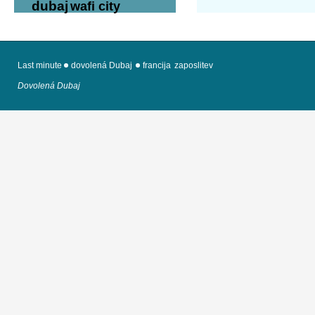
dubaj
wafi city
Last minute
dovolená Dubaj
francija
zaposlitev
Dovolená Dubaj