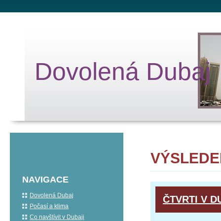
Dovolená Dubaj
VÝSLEDE
NAVIGACE
Dovolená Dubaj
ČTVRTI V D
Počasí a klima
Co navštívit v Dubaji