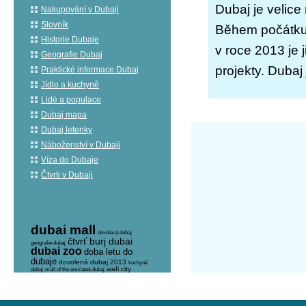
Dubaj je velice
Nakupování v Dubaji
Slovník
Během počátku f
Historie Dubaje
v roce 2013 je j
Geografie Dubaj
projekty. Dubaj
Praktické informace Dubaj
Jídlo a kuchyně
Lidé a populace
Dubaj mapa
Dubaj letenky
Náboženství v Dubaji
Víza do Dubaje
Čtvrti v Dubaji
dubai mall
dovolená dubaj
čtvrť burj dubai
geografie dubaj
dubai zoo
doba letu do
dubaje
dovolená dubaj 2013
kuchyně
wafi city
dubaj
mall of the emirates dubaj