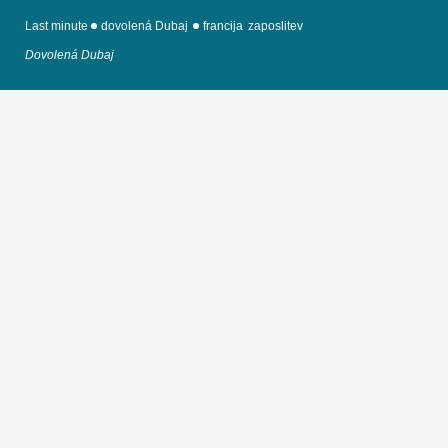
Last minute
dovolená Dubaj
francija
zaposlitev
Dovolená Dubaj