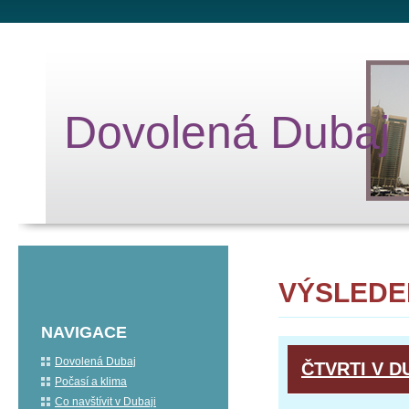
Dovolená Dubaj
VÝSLEDE
NAVIGACE
Dovolená Dubaj
ČTVRTI V D
Počasí a klima
Co navštívit v Dubaji