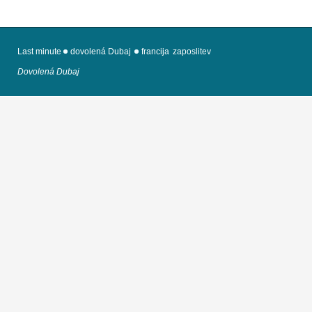
Last minute
dovolená Dubaj
francija
zaposlitev
Dovolená Dubaj