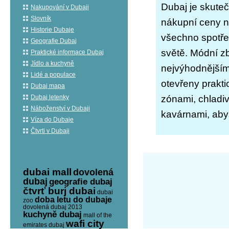
Dubaj je skute
Nakupování v Dubaji
Slovník
nákupní ceny n
Historie Dubaje
všechno spotřeb
Geografie Dubaj
světě. Módní zbo
Praktické informace Dubaj
Jídlo a kuchyně
nejvýhodnějším
Lidé a populace
otevřeny prakt
Dubaj mapa
Dubaj letenky
zónami, chladiv
Náboženství v Dubaji
kavárnami, abys
Víza do Dubaje
Čtvrti v Dubaji
dubai mall
dovolená
dubaj
geografie dubaj
čtvrť burj dubai
dubai
doba letu do dubaje
zoo
dovolená dubaj 2013
kuchyně dubaj
mall of the
wafi city
emirates dubaj