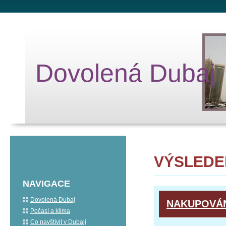
Dovolená Dubaj
VÝSLEDE
NAVIGACE
Dovolená Dubaj
NAKUPOVÁN
Počasí a klima
Co navštívit v Dubaji