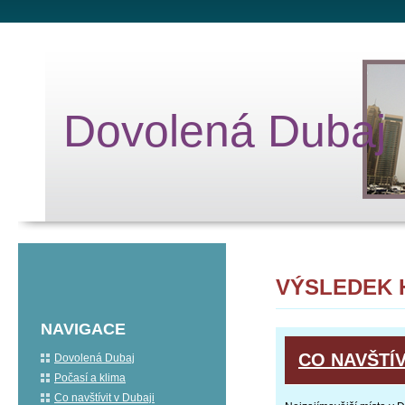
Dovolená Dubaj
VÝSLEDEK 
NAVIGACE
CO NAVŠTÍV
Dovolená Dubaj
Počasí a klima
Co navštívit v Dubaji