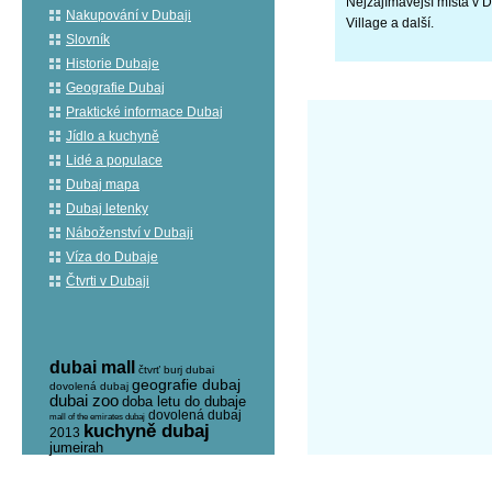
Nejzajímavější místa v
Nakupování v Dubaji
Village a další.
Slovník
Historie Dubaje
Geografie Dubaj
Praktické informace Dubaj
Jídlo a kuchyně
Lidé a populace
Dubaj mapa
Dubaj letenky
Náboženství v Dubaji
Víza do Dubaje
Čtvrti v Dubaji
dubai mall
čtvrť burj dubai
geografie dubaj
dovolená dubaj
dubai zoo
doba letu do dubaje
dovolená dubaj
mall of the emirates dubaj
kuchyně dubaj
2013
jumeirah