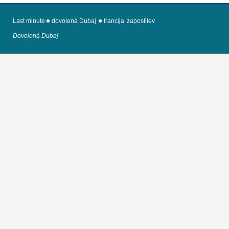
Last minute
dovolená Dubaj
francija
zaposlitev
Dovolená Dubaj