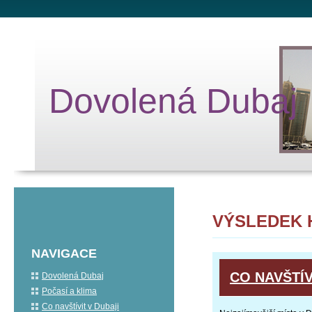
Dovolená Dubaj
VÝSLEDEK 
NAVIGACE
CO NAVŠTÍV
Dovolená Dubaj
Počasí a klima
Co navštívit v Dubaji