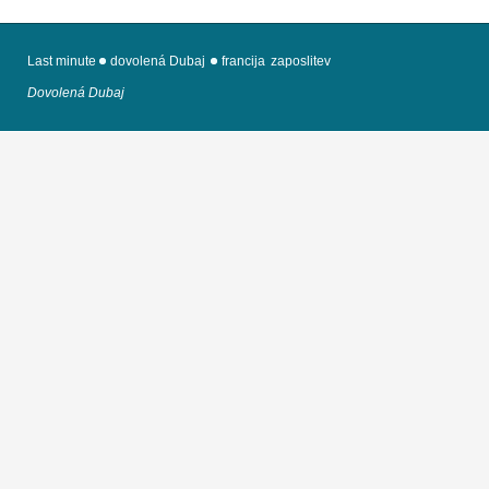
Last minute
dovolená Dubaj
francija
zaposlitev
Dovolená Dubaj