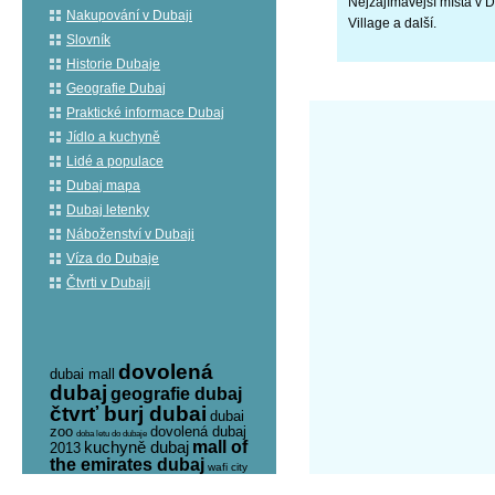
Nejzajímavější místa v
Nakupování v Dubaji
Village a další.
Slovník
Historie Dubaje
Geografie Dubaj
Praktické informace Dubaj
Jídlo a kuchyně
Lidé a populace
Dubaj mapa
Dubaj letenky
Náboženství v Dubaji
Víza do Dubaje
Čtvrti v Dubaji
dovolená
dubai mall
dubaj
geografie dubaj
čtvrť burj dubai
dubai
zoo
dovolená dubaj
doba letu do dubaje
kuchyně dubaj
mall of
2013
the emirates dubaj
wafi city